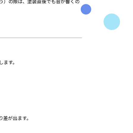
う）の際は、塗装直後でも音が響くの
します。
り差が出ます。