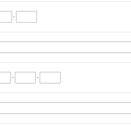
-
-
-