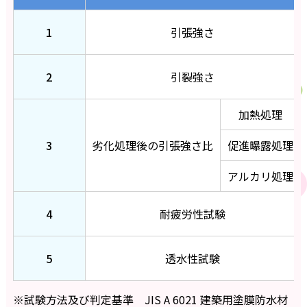
1
引張強さ
2
引裂強さ
加熱処理
3
劣化処理後の
引張強さ比
促進曝露処理
アルカリ処理
4
耐疲労性試験
5
透水性試験
※試験方法及び判定基準 JIS A 6021 建築用塗膜防水材