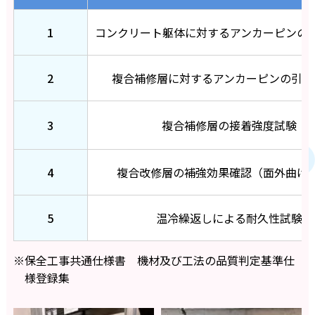
1
コンクリート躯体に対する
アンカーピンの
2
複合補修層に対する
アンカーピンの引抜
3
複合補修層の
接着強度試験
4
複合改修層の補強効果確認
（面外曲げ
5
温冷繰返しによる
耐久性試験
※保全工事共通仕様書 機材及び工法の品質判定基準仕
様登録集