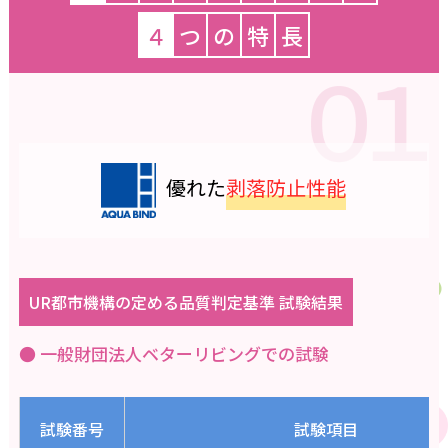
４
つ
の
特
長
優れた
剥落防止性能
UR都市機構の定める品質判定基準 試験結果
● 一般財団法人ベターリビングでの試験
試験番号
試験項目