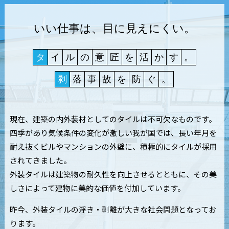
いい仕事は、目に見えにくい。
タ
イ
ル
の
意
匠
を
活
か
す
。
剥
落
事
故
を
防
ぐ
。
現在、建築の内外装材としてのタイルは不可欠なものです。
四季があり気候条件の変化が激しい我が国では、
長い年月を
耐え抜くビルやマンションの外壁に、
積極的にタイルが採用
されてきました。
外装タイルは建築物の耐久性を向上させるとともに、
その美
しさによって建物に美的な価値を付加しています。
昨今、外装タイルの浮き・剥離が大きな社会問題となってお
ります。