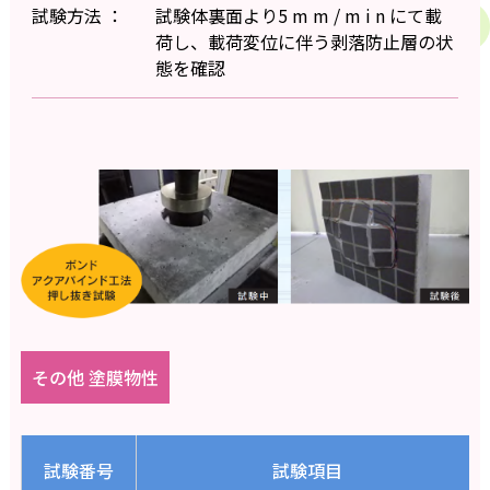
試験方法 ：
試験体裏面より5 m m / m i n にて載
荷し、載荷変位に伴う剥落防止層の状
態を確認
その他 塗膜物性
試験番号
試験項目