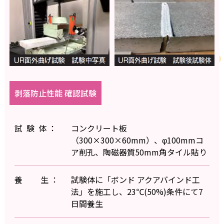
剥落防止性能 確認試験
試 験 体 ：
コンクリート板
（300×300×60mm）、φ100mmコ
ア削孔、陶磁器質50mm角タイル貼り
養 生 ：
試験体に「ボンド アクアバインド工
法」を施工し、23℃(50%)条件にて7
日間養生